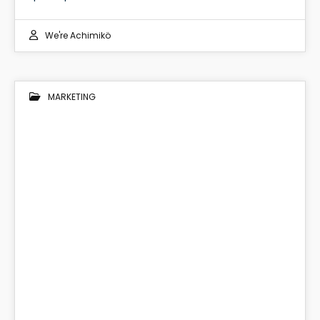
We're Achimikö
MARKETING
13
DIC 2024